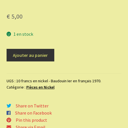
€
5,00
1 en stock
quantité
Ajouter au panier
de
10
francs
en
UGS :
10 francs en nickel - Baudouin Ier en français 1970.
Catégorie :
Pièces en Nickel
nickel
-
Baudouin
Share on Twitter
Ier
Share on Facebook
en
Pin this product
français
Share via Email