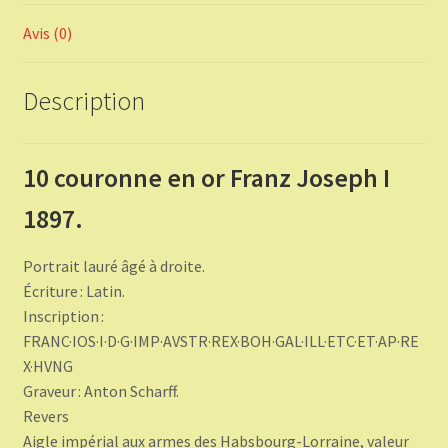
Avis (0)
Description
10 couronne en or Franz Joseph I
1897.
Portrait lauré âgé à droite.
Écriture : Latin.
Inscription :
FRANC·IOS·I·D·G·IMP·AVSTR·REX·BOH·GAL·ILL·ETC·ET·AP·RE
X·HVNG
Graveur : Anton Scharff.
Revers
Aigle impérial aux armes des Habsbourg-Lorraine, valeur