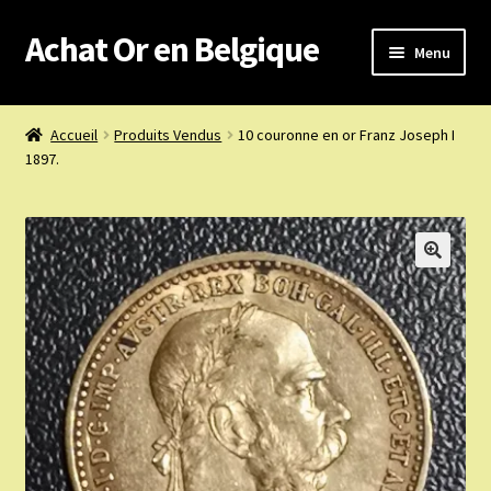
Achat Or en Belgique
Aller
Aller
Menu
à
au
la
contenu
Achat or en Belgique
navigation
Accueil
Produits Vendus
10 couronne en or Franz Joseph I
1897.
Prix d’achat du jour
Boutique or et argent
Confidentialité
Heures d’ouverture
Nous achetons
Nous contacter