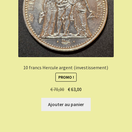
10 francs Hercule argent (investissement)
PROMO !
Le
Le
€
70,00
€
63,00
prix
prix
initial
actuel
Ajouter au panier
était :
est :
€ 70,00.
€ 63,00.