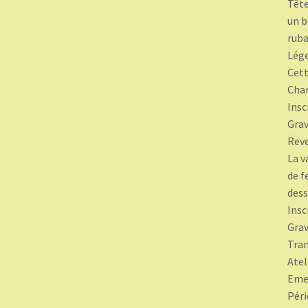
Tête
un b
ruba
Lége
Cett
Char
Insc
Grav
Rev
La v
de f
dess
Insc
Grav
Tran
Atel
Emet
Péri