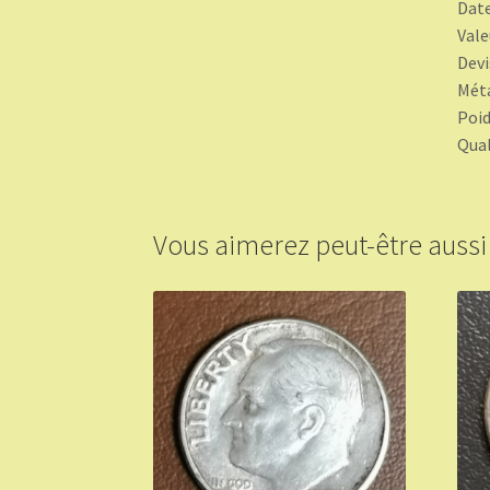
Date
Vale
Devi
Méta
Poid
Qual
Vous aimerez peut-être auss