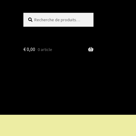
Recherche
Recherche
pour :
€
0,00
0 article