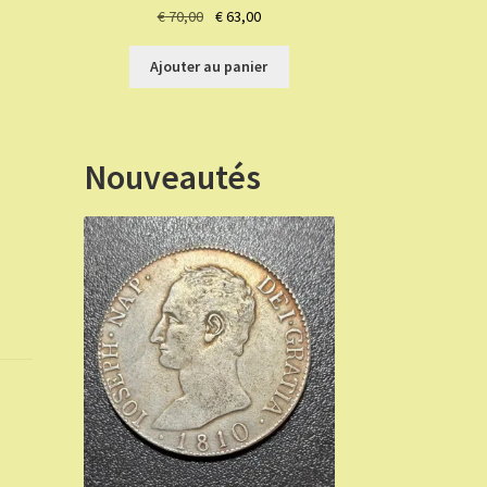
Le
Le
€
70,00
€
63,00
prix
prix
initial
actuel
Ajouter au panier
était :
est :
€ 70,00.
€ 63,00.
Nouveautés