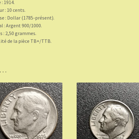
 : 1914.
ur : 10 cents.
se : Dollar (1785-présent).
l : Argent 900/1000.
s : 2,50 grammes.
ité de la pièce TB+/TTB.
i…