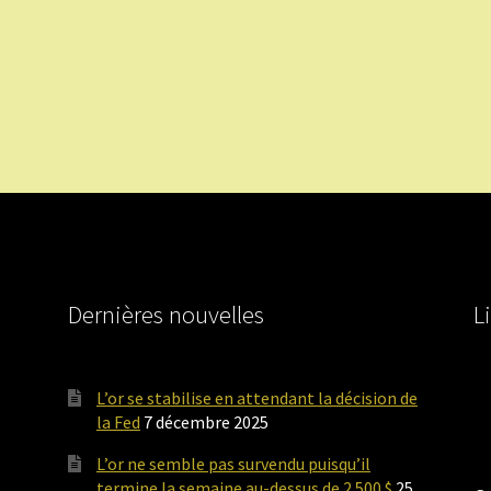
Dernières nouvelles
L
L’or se stabilise en attendant la décision de
la Fed
7 décembre 2025
L’or ne semble pas survendu puisqu’il
termine la semaine au-dessus de 2 500 $
25