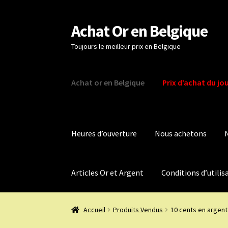
Achat Or en Belgique
Aller
Aller
à
au
Toujours le meilleur prix en Belgique
la
contenu
navigation
Achat or en Belgique
Prix d’achat du jo
Heures d’ouverture
Nous achetons
Articles Or et Argent
Conditions d’utilis
Accueil
Produits Vendus
10 cents en argent