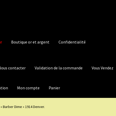
ur
Boutique or et argent
Confidentialité
Nous contacter
Validation de la commande
Vous Vendez
ation
Mon compte
Panier
 « Barber Dime » 1914 Denver.