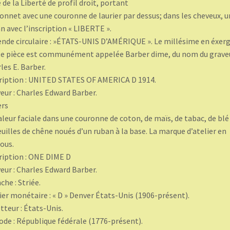
 de la Liberté de profil droit, portant
onnet avec une couronne de laurier par dessus; dans les cheveux, u
n avec l’inscription « LIBERTE ».
nde circulaire : »ÉTATS-UNIS D’AMÉRIQUE ». Le millésime en éxerg
e pièce est communément appelée Barber dime, du nom du grave
les E. Barber.
ription : UNITED STATES OF AMERICA D 1914.
eur : Charles Edward Barber.
ers
aleur faciale dans une couronne de coton, de maïs, de tabac, de blé
euilles de chêne noués d’un ruban à la base. La marque d’atelier en
ous.
ription : ONE DIME D
eur : Charles Edward Barber.
che : Striée.
ier monétaire : « D » Denver États-Unis (1906-présent).
teur : États-Unis.
ode : République fédérale (1776-présent).