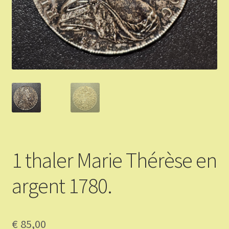
Validation de la commande
Vous Vendez
Articles Or et Argent
Conditions d’utilisation
Mon compte
1 thaler Marie Thérèse en
Panier
argent 1780.
€
85,00