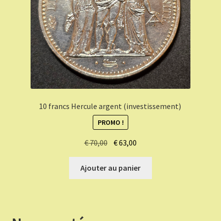
10 francs Hercule argent (investissement)
PROMO !
Le
Le
€
70,00
€
63,00
prix
prix
initial
actuel
Ajouter au panier
était :
est :
€ 70,00.
€ 63,00.