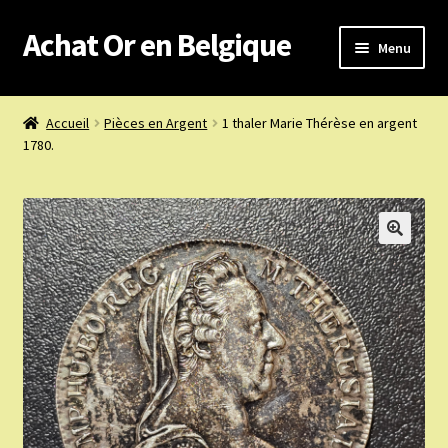
Achat Or en Belgique
Aller
Aller
Menu
à
au
la
contenu
Achat or en Belgique
navigation
Accueil
Pièces en Argent
1 thaler Marie Thérèse en argent
1780.
Prix d’achat du jour
Boutique or et argent
Confidentialité
Heures d’ouverture
Nous achetons
Nous contacter