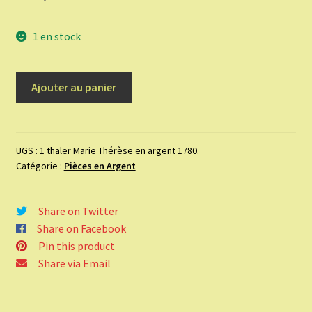
1 en stock
quantité
Ajouter au panier
de
1
thaler
Marie
UGS :
1 thaler Marie Thérèse en argent 1780.
Catégorie :
Pièces en Argent
Thérèse
en
argent
Share on Twitter
1780.
Share on Facebook
Pin this product
Share via Email