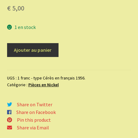
€
5,00
1 en stock
quantité
Ajouter au panier
de
1
franc
-
UGS :
1 franc - type Cérès en français 1956.
Catégorie :
Pièces en Nickel
type
Cérès
en
Share on Twitter
français
Share on Facebook
1956.
Pin this product
Share via Email