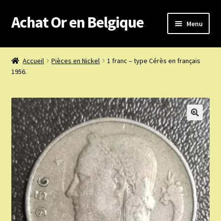
Achat Or en Belgique
Aller
Aller
Menu
à
au
la
contenu
Achat or en Belgique
navigation
Accueil
Pièces en Nickel
1 franc – type Cérès en français
1956.
Prix d’achat du jour
Boutique or et argent
Confidentialité
Heures d’ouverture
Nous achetons
Nous contacter