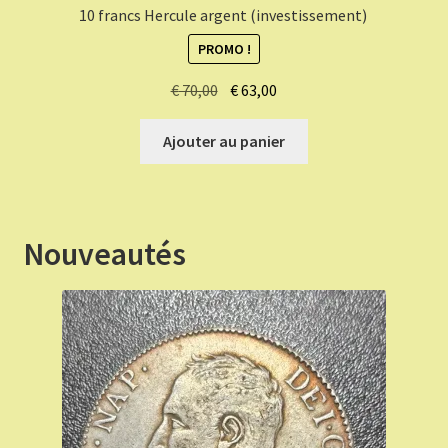
10 francs Hercule argent (investissement)
PROMO !
Le
Le
€
70,00
€
63,00
prix
prix
initial
actuel
Ajouter au panier
était :
est :
€ 70,00.
€ 63,00.
Nouveautés