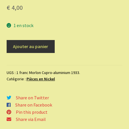
€
4,00
1 en stock
quantité
Ajouter au panier
de
1
franc
Morlon
UGS :
1 franc Morlon Cupro-aluminium 1933.
Catégorie :
Pièces en Nickel
Cupro-
aluminium
1933.
Share on Twitter
Share on Facebook
Pin this product
Share via Email