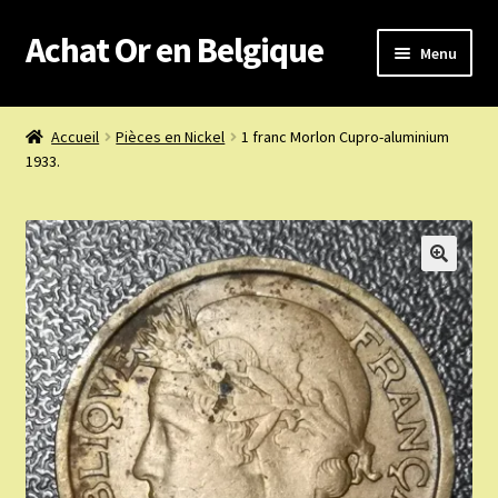
Achat Or en Belgique
Aller
Aller
Menu
à
au
la
contenu
Achat or en Belgique
navigation
Accueil
Pièces en Nickel
1 franc Morlon Cupro-aluminium
1933.
Prix d’achat du jour
Boutique or et argent
Confidentialité
Heures d’ouverture
Nous achetons
Nous contacter