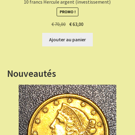
10 francs Hercule argent (investissement)
PROMO !
Le
Le
€
70,00
€
63,00
prix
prix
initial
actuel
Ajouter au panier
était :
est :
€ 70,00.
€ 63,00.
Nouveautés