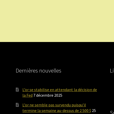
Dernières nouvelles
L
L’or se stabilise en attendant la décision de
la Fed
7 décembre 2025
L’or ne semble pas survendu puisqu’il
termine la semaine au-dessus de 2 500 $
25
S