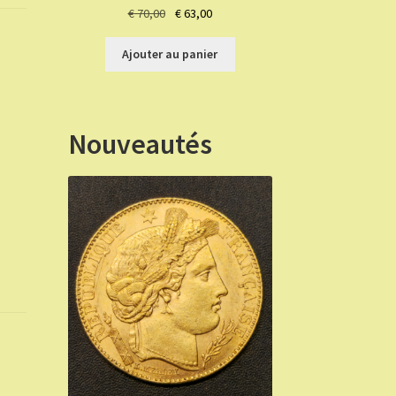
Le
Le
€
70,00
€
63,00
prix
prix
initial
actuel
Ajouter au panier
était :
est :
€ 70,00.
€ 63,00.
Nouveautés