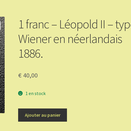
1 franc – Léopold II – ty
Wiener en néerlandais
1886.
€
40,00
1 en stock
quantité
Ajouter au panier
de
1