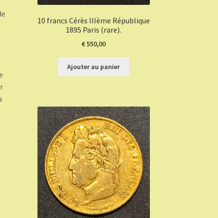
de
10 francs Cérès IIIème République
1895 Paris (rare).
€
550,00
Ajouter au panier
e
r
a