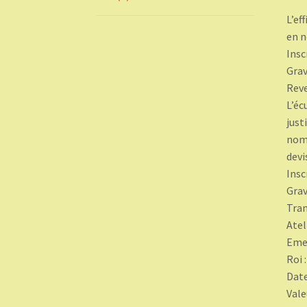
L’ef
en n
Insc
Grav
Rev
L’éc
just
nomi
devi
Insc
Grav
Tran
Atel
Emet
Roi 
Date
Vale