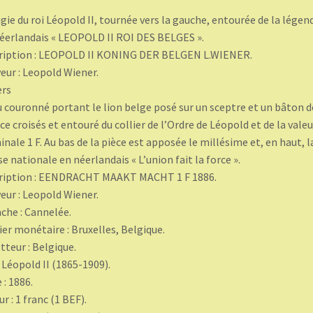
figie du roi Léopold II, tournée vers la gauche, entourée de la légen
éerlandais « LEOPOLD II ROI DES BELGES ».
ription : LEOPOLD II KONING DER BELGEN L.WIENER.
eur : Leopold Wiener.
ers
u couronné portant le lion belge posé sur un sceptre et un bâton d
ice croisés et entouré du collier de l’Ordre de Léopold et de la valeu
nale 1 F. Au bas de la pièce est apposée le millésime et, en haut, l
se nationale en néerlandais « L’union fait la force ».
ription : EENDRACHT MAAKT MACHT 1 F 1886.
eur : Leopold Wiener.
che : Cannelée.
ier monétaire : Bruxelles, Belgique.
teur : Belgique.
: Léopold II (1865-1909).
 : 1886.
ur : 1 franc (1 BEF).