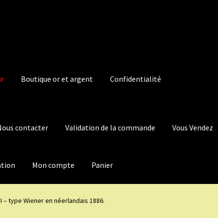
ur
Boutique or et argent
Confidentialité
Nous contacter
Validation de la commande
Vous Vendez
ation
Mon compte
Panier
II – type Wiener en néerlandais 1886.