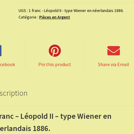
franc
-
UGS :
1 franc - Léopold II - type Wiener en néerlandais 1886.
Catégorie :
Pièces en Argent
Léopold
II
-
type
Wiener
en
néerlandais
acebook
Pin this product
Share via Email
1886.
scription
franc – Léopold II – type Wiener en
erlandais 1886.