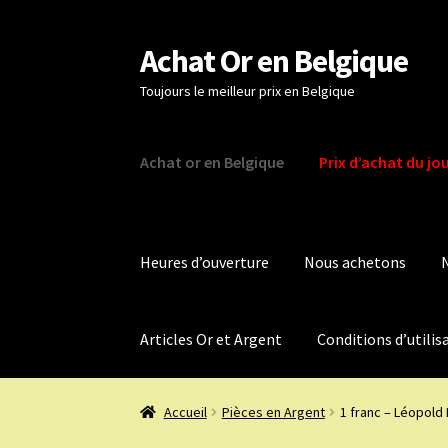
Achat Or en Belgique
Aller
Aller
à
au
Toujours le meilleur prix en Belgique
la
contenu
navigation
Achat or en Belgique
Prix d’achat du jo
Heures d’ouverture
Nous achetons
Articles Or et Argent
Conditions d’utilis
Accueil
Pièces en Argent
1 franc – Léopold 