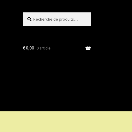
Recherche
Recherche
pour :
€
0,00
0 article