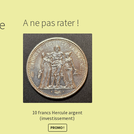
pe
A ne pas rater !
10 francs Hercule argent
(investissement)
PROMO !