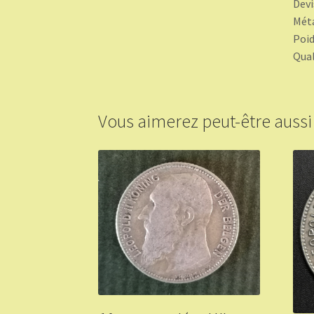
Devi
Méta
Poid
Qual
Vous aimerez peut-être auss